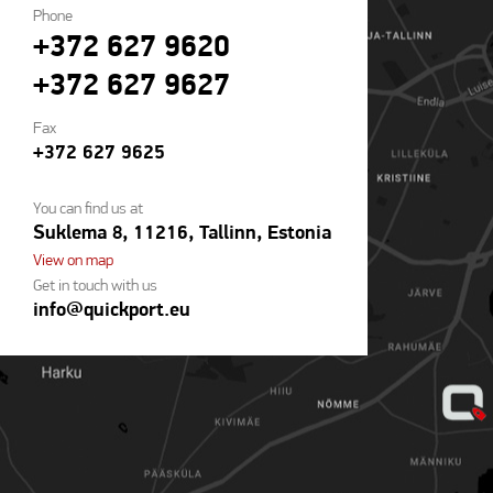
Phone
+372 627 9620
+372 627 9627
Fax
+372 627 9625
You can find us at
Suklema 8, 11216, Tallinn, Estonia
View on map
Get in touch with us
info@quickport.eu