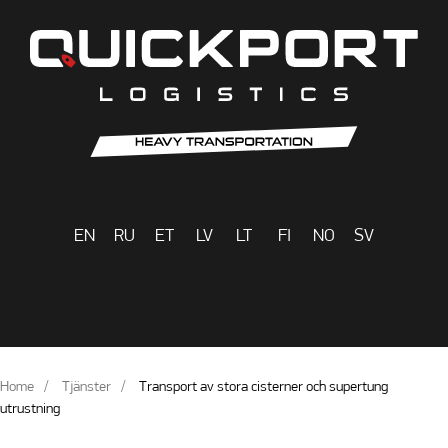
EN
RU
ET
LV
LT
FI
NO
SV
Home
Tjänster
Transport av stora cisterner och supertung
utrustning