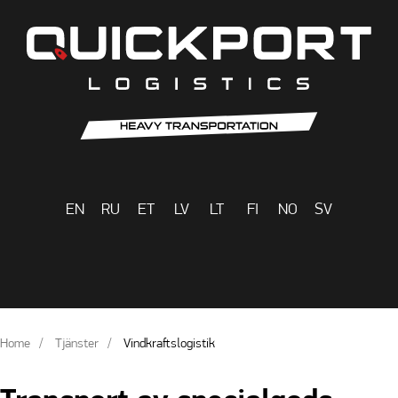
EN
RU
ET
LV
LT
FI
NO
SV
Home
Tjänster
Vindkraftslogistik