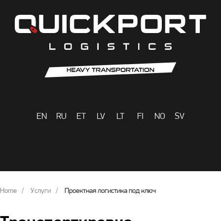
EN
RU
ET
LV
LT
FI
NO
SV
Home
Услуги
Проектная логистика под ключ