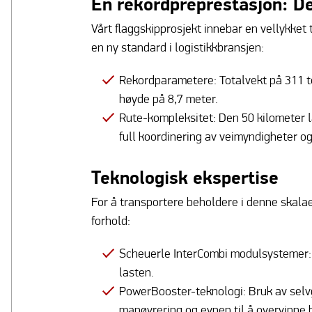
En rekordpreprestasjon: Den
Vårt flaggskipprosjekt innebar en vellykket
en ny standard i logistikkbransjen:
Rekordparametere: Totalvekt på 311 to
høyde på 8,7 meter.
Rute-kompleksitet: Den 50 kilometer lan
full koordinering av veimyndigheter o
Teknologisk ekspertise
For å transportere beholdere i denne skala
forhold:
Scheuerle InterCombi modulsystemer: 1
lasten.
PowerBooster-teknologi: Bruk av selv
manøvrering og evnen til å overvinne 