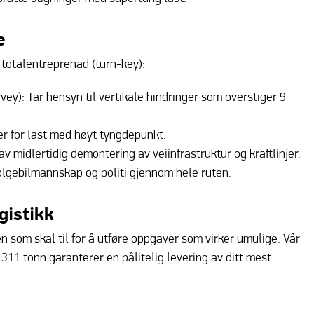
e
 totalentreprenad (turn-key):
ey): Tar hensyn til vertikale hindringer som overstiger 9
er for last med høyt tyngdepunkt.
v midlertidig demontering av veiinfrastruktur og kraftlinjer.
følgebilmannskap og politi gjennom hele ruten.
gistikk
n som skal til for å utføre oppgaver som virker umulige. Vår
 311 tonn garanterer en pålitelig levering av ditt mest