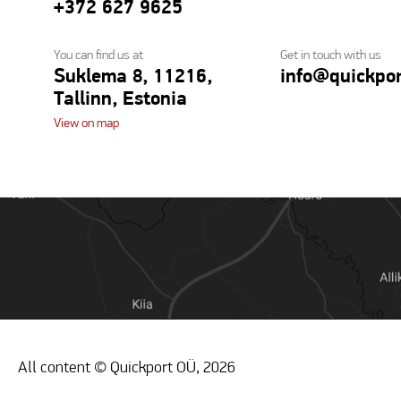
+372 627 9625
You can find us at
Get in touch with us
Suklema 8, 11216,
info@quickpor
Tallinn, Estonia
View on map
All content © Quickport OÜ, 2026