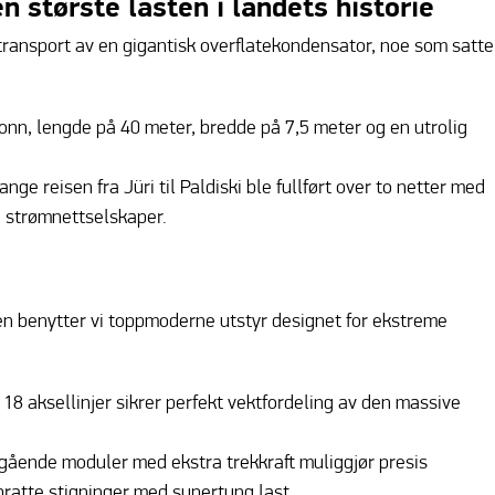
 største lasten i landets historie
 transport av en gigantisk overflatekondensator, noe som satte
nn, lengde på 40 meter, bredde på 7,5 meter og en utrolig
ge reisen fra Jüri til Paldiski ble fullført over to netter med
g strømnettselskaper.
en benytter vi toppmoderne utstyr designet for ekstreme
8 aksellinjer sikrer perfekt vektfordeling av den massive
gående moduler med ekstra trekkraft muliggjør presis
bratte stigninger med supertung last.