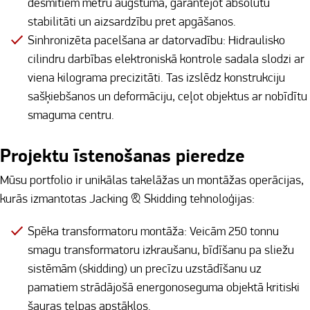
desmitiem metru augstumā, garantējot absolūtu
stabilitāti un aizsardzību pret apgāšanos.
Sinhronizēta pacelšana ar datorvadību: Hidraulisko
cilindru darbības elektroniskā kontrole sadala slodzi ar
viena kilograma precizitāti. Tas izslēdz konstrukciju
sašķiebšanos un deformāciju, ceļot objektus ar nobīdītu
smaguma centru.
Projektu īstenošanas pieredze
Mūsu portfolio ir unikālas takelāžas un montāžas operācijas,
kurās izmantotas Jacking & Skidding tehnoloģijas:
Spēka transformatoru montāža: Veicām 250 tonnu
smagu transformatoru izkraušanu, bīdīšanu pa sliežu
sistēmām (skidding) un precīzu uzstādīšanu uz
pamatiem strādājošā energonoseguma objektā kritiski
šauras telpas apstākļos.