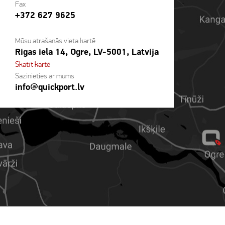
Fax
+372 627 9625
Mūsu atrašanās vieta kartē
Rigas iela 14, Ogre, LV-5001, Latvija
Skatīt kartē
Sazinieties ar mums
info@quickport.lv