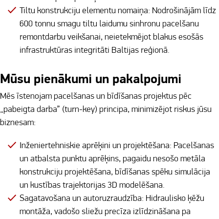
Tiltu konstrukciju elementu nomaiņa: Nodrošinājām līdz
600 tonnu smagu tiltu laidumu sinhronu pacelšanu
remontdarbu veikšanai, neietekmējot blakus esošās
infrastruktūras integritāti Baltijas reģionā.
Mūsu pienākumi un pakalpojumi
Mēs īstenojam pacelšanas un bīdīšanas projektus pēc
„pabeigta darba” (turn-key) principa, minimizējot riskus jūsu
biznesam:
Inženiertehniskie aprēķini un projektēšana: Pacelšanas
un atbalsta punktu aprēķins, pagaidu nesošo metāla
konstrukciju projektēšana, bīdīšanas spēku simulācija
un kustības trajektorijas 3D modelēšana.
Sagatavošana un autoruzraudzība: Hidraulisko ķēžu
montāža, vadošo sliežu precīza izlīdzināšana pa