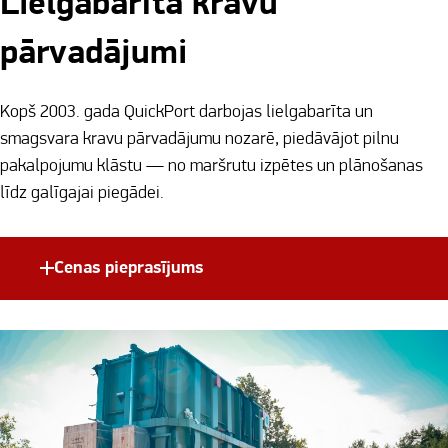
Lielgabarīta kravu
pārvadājumi
Kopš 2003. gada QuickPort darbojas lielgabarīta un
smagsvara kravu pārvadājumu nozarē, piedāvājot pilnu
pakalpojumu klāstu — no maršrutu izpētes un plānošanas
līdz galīgajai piegādei.
Cenas pieprasījums