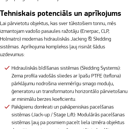
Tehniskais potenciāls un aprīkojums
Lai pārvietotu objektus, kas sver tūkstošiem tonnu, mēs
izmantojam vadošo pasaules ražotāju (Enerpac, CLP,
Holmatro) modernas hidrauliskās Jacking & Skidding
sistēmas. Aprīkojuma komplekss ļauj risināt šādus
uzdevumus:
Hidrauliskās bīdīšanas sistēmas (Skidding Systems):
Zema profila vadošās sliedes ar īpašu PTFE (teflona)
pārklājumu nodrošina vienmērīgu smago moduļu,
ģeneratoru un transformatoru horizontālo pārvietošanu
ar minimālu berzes koeficientu.
Pakāpienu domkrati un pakāpeniskas pacelšanas
sistēmas (Jack-up / Stage Lift): Modulārās pacelšanas
sistēmas ļauj pa posmiem pacelt liela izmēra objektus