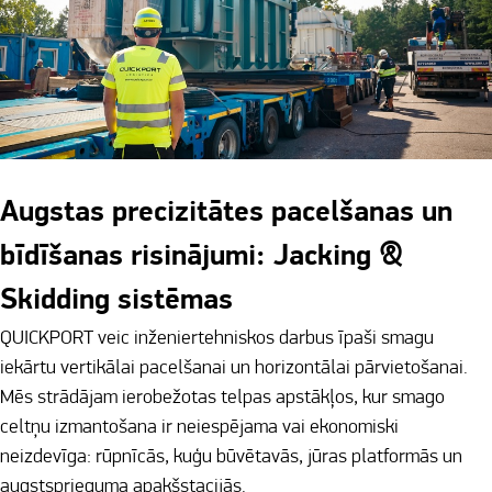
Augstas precizitātes pacelšanas un
bīdīšanas risinājumi: Jacking &
Skidding sistēmas
QUICKPORT veic inženiertehniskos darbus īpaši smagu
iekārtu vertikālai pacelšanai un horizontālai pārvietošanai.
Mēs strādājam ierobežotas telpas apstākļos, kur smago
celtņu izmantošana ir neiespējama vai ekonomiski
neizdevīga: rūpnīcās, kuģu būvētavās, jūras platformās un
augstsprieguma apakšstacijās.