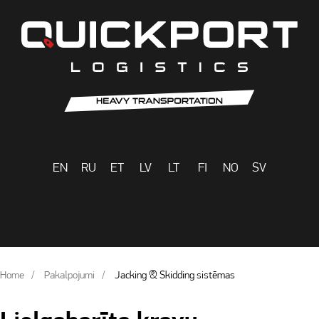
EN
RU
ET
LV
LT
FI
NO
SV
Home
Pakalpojumi
Jacking & Skidding sistēmas