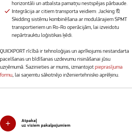
horizontāli un atbalsta pamatņu nestspējas pārbaude.
Integrācija ar citiem transporta veidiem: Jacking &
Skidding sistēmu kombinēšana ar modulārajiem SPMT
transportieriem un Ro-Ro operācijām, lai izveidotu
nepārtrauktu loģistikas ķēdi.
QUICKPORT rīcībā ir tehnoloģijas un aprīkojums nestandarta
pacelšanas un bīdīšanas uzdevumu risināšanai jūsu
uzņēmumā. Sazinieties ar mums, izmantojot
pieprasījuma
formu
, lai saņemtu sākotnējo inženiertehnisko aprēķinu.
Atpakaļ
uz visiem pakalpojumiem