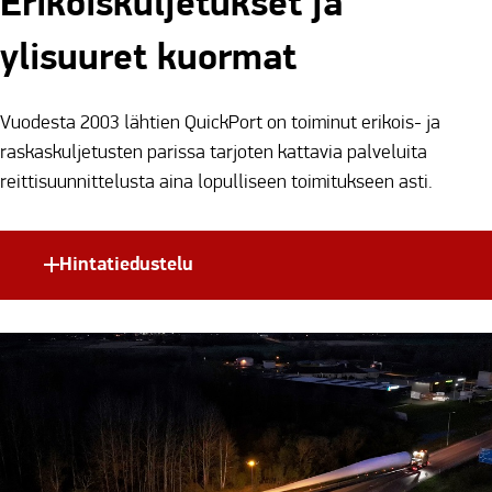
Erikoiskuljetukset ja
ylisuuret kuormat
Vuodesta 2003 lähtien QuickPort on toiminut erikois- ja
raskaskuljetusten parissa tarjoten kattavia palveluita
reittisuunnittelusta aina lopulliseen toimitukseen asti.
Hintatiedustelu