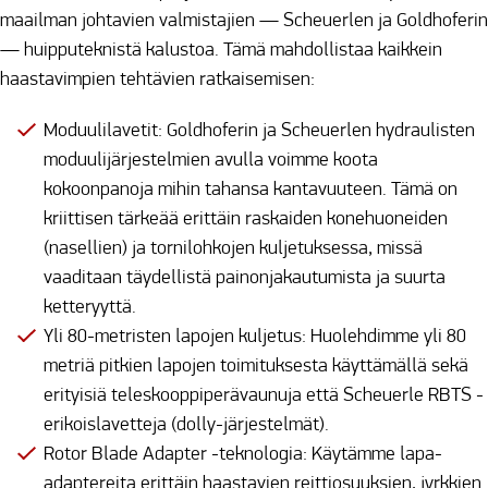
maailman johtavien valmistajien — Scheuerlen ja Goldhoferin
— huipputeknistä kalustoa. Tämä mahdollistaa kaikkein
haastavimpien tehtävien ratkaisemisen:
Moduulilavetit: Goldhoferin ja Scheuerlen hydraulisten
moduulijärjestelmien avulla voimme koota
kokoonpanoja mihin tahansa kantavuuteen. Tämä on
kriittisen tärkeää erittäin raskaiden konehuoneiden
(nasellien) ja tornilohkojen kuljetuksessa, missä
vaaditaan täydellistä painonjakautumista ja suurta
ketteryyttä.
Yli 80-metristen lapojen kuljetus: Huolehdimme yli 80
metriä pitkien lapojen toimituksesta käyttämällä sekä
erityisiä teleskooppiperävaunuja että Scheuerle RBTS -
erikoislavetteja (dolly-järjestelmät).
Rotor Blade Adapter -teknologia: Käytämme lapa-
adaptereita erittäin haastavien reittiosuuksien, jyrkkien