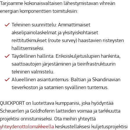
Tarjoamme kokonaisvaltaisen lähestymistavan vihreän
energian komponenttien toimituksiin:
Tekninen suunnittelu: Ammattimaiset
akselipainolaskelmat ja yksityiskohtaiset
reittitutkimukset (route survey) haastavien risteysten
hallitsemiseksi.
Täydellinen hallinta: Erikoiskuljetuslupien hankinta,
saattoautojen järjestäminen ja tieinfrastruktuurin
tekninen valmistelu.
Alueellinen asiantuntemus: Baltian ja Skandinavian
tieverkoston ja satamien syvällinen tuntemus.
QUICKPORT on luotettava kumppanisi, joka hyödyntää
Scheuerlen ja Goldhoferin laitteiden voimaa ja tarkkuutta
projektisi onnistumiseksi. Ota meihin yhteyttä
yhteydenottolomakkeella
keskustellaksesi kuljetusprojektisi