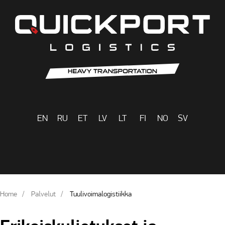
EN
RU
ET
LV
LT
FI
NO
SV
Home
Palvelut
Tuulivoimalogistiikka