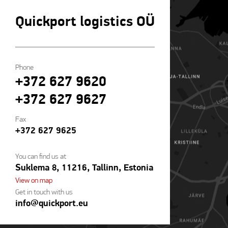
Quickport logistics OÜ
Phone
+372 627 9620
+372 627 9627
Fax
+372 627 9625
You can find us at
Suklema 8, 11216, Tallinn, Estonia
View on map
Get in touch with us
info@quickport.eu