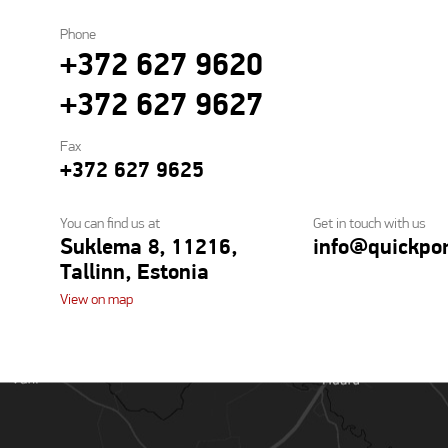
Phone
+372 627 9620
+372 627 9627
Fax
+372 627 9625
You can find us at
Get in touch with us
Suklema 8, 11216,
info@quickpor
Tallinn, Estonia
View on map