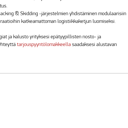
tus.
 Jacking & Skidding -järjestelmien yhdistäminen modulaarisiin
raatioihin katkeamattoman logistiikkaketjun luomiseksi.
t ja kalusto yrityksesi epätyypillisten nosto- ja
yhteyttä
tarjouspyyntölomakkeella
saadaksesi alustavan