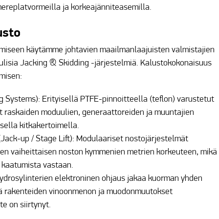
amereplatvormeilla ja korkeajänniteasemilla.
usto
tämiseen käytämme johtavien maailmanlaajuisten valmistajien
ulisia Jacking & Skidding -järjestelmiä. Kalustokokonaisuus
misen:
g Systems): Erityisellä PTFE-pinnoitteella (teflon) varustetut
at raskaiden moduulien, generaattoreiden ja muuntajien
sella kitkakertoimella.
Jack-up / Stage Lift): Modulaariset nostojärjestelmät
den vaiheittaisen noston kymmenien metrien korkeuteen, mikä
 kaatumista vastaan.
Hydrosylinterien elektroninen ohjaus jakaa kuorman yhden
ää rakenteiden vinoonmenon ja muodonmuutokset
e on siirtynyt.