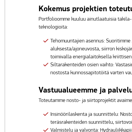
Kokemus projektien toteut
Portfolioomme kuuluu ainutlaatuisia takila-
teknologioita:
Tehomuuntajien asennus: Suoritimme 
aluksesta/ajoneuvosta, siirron kiskojä
toimivalla energialaitoksella kriittise
Siltarakenteiden osien vaihto: Vastas
nostosta kunnossapitotöitä varten vau
Vastuualueemme ja palvel
Toteutamme nosto- ja siirtoprojektit avaimet
Insinöörilaskenta ja suunnittelu: Nost
teräsrakenteiden suunnittelu, siirtovo
Valmistelu ja valvonta: Hydrauliikkap