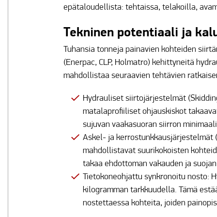
epätaloudellista: tehtaissa, telakoilla, av
Tekninen potentiaali ja kal
Tuhansia tonneja painavien kohteiden siir
(Enerpac, CLP, Holmatro) kehittyneitä hydra
mahdollistaa seuraavien tehtävien ratkaise
Hydrauliset siirtojärjestelmät (Skiddin
matalaprofiiliset ohjauskiskot takaav
sujuvan vaakasuoran siirron minimaali
Askel- ja kerrostunkkausjärjestelmät (
mahdollistavat suurikokoisten kohtei
takaa ehdottoman vakauden ja suojan
Tietokoneohjattu synkronoitu nosto: 
kilogramman tarkkuudella. Tämä est
nostettaessa kohteita, joiden painopist