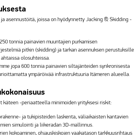
uksesta
 ja asennustöitä, joissa on hyödynnetty Jacking & Skidding -
250 tonnia painavien muuntajien purkamisen
rjestelmiä pitkin (skidding) ja tarkan asennuksen perustuksille
n ahtaissa olosuhteissa.
imme jopa 600 tonnia painavien siltajänteiden synkronisesta
rioittamatta ympäröivää infrastruktuuria Itämeren alueella.
ukokonaisuus
 käteen -periaatteella minimoiden yrityksesi riskit:
orakenne- ja tukipisteiden laskenta, väliaikaisten kantavien
imien simulointi ja liikeradan 3D-mallinnus.
iirien kokoaminen, ohjauskiskojen vaakatason tarkkuusrihtaus