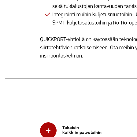
sekä tukialustojen kantavuuden tarkis
Integrointi muihin kuljetusmuotoihin:
SPMT-kuljetusalustoihin ja Ro-Ro-ope
QUICKPORT-yhtiöllä on käytössään teknologia
siirtotehtävien ratkaisemiseen. Ota meihin 
insinöörilaskelman.
Takaisin
kaikkiin palveluihin