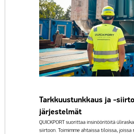
Tarkkuustunkkaus ja -siirt
järjestelmät
QUICKPORT suorittaa insinööritöitä ülirask
siirtoon. Toimimme ahtaissa tiloissa, joiss