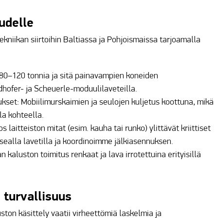
udelle
niikan siirtoihin Baltiassa ja Pohjoismaissa tarjoamalla
 80–120 tonnia ja sitä painavampien koneiden
ldhofer- ja Scheuerle-moduulilaveteilla.
ukset: Mobiilimurskaimien ja seulojen kuljetus koottuna, mikä
la kohteella.
 laitteiston mitat (esim. kauha tai runko) ylittävät kriittiset
sealla lavetilla ja koordinoimme jälkiasennuksen.
n kaluston toimitus renkaat ja lava irrotettuina erityisillä
 turvallisuus
ton käsittely vaatii virheettömiä laskelmia ja