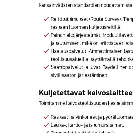
kansainvälisten standardien noudattamista
Reittitutkimukset (Route Survey): Tie
raskaan kuorman kuljetusreitillä.
Painonjakojärjestelmät: Moduulilavett
jakautumisen, mikä on kriittistä erikois
Haalauspalvelut: Ammattimaisen last
teollisuusalueilla käyttämällä tehokka
Saattopalvelut ja luvat: Täydellinen do
siviilisaaton järjestäminen.
Kuljetettavat kaivoslaittee
Toimitamme kaivosteollisuuden keskeisimm
Raskaat kaivinkoneet ja pyöräkuormaa
Leuka-, kartio- ja iskumurskaimet;