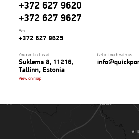
+372 627 9620
+372 627 9627
Fax
+372 627 9625
You can find us at
Get in touch with us
Suklema 8, 11216,
info@quickpor
Tallinn, Estonia
View on map