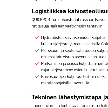
Logistiikkaa kaivosteollisu
QUICKPORT on erikoistunut raskaan kaivostek
ratkaisuja kaikkein vaativimpiin tehtäviin:
Hydraulisten kaivinkoneiden kuljetus:
kuljetusjärjestelyt moniakselisilla Go
Murskaus- ja seulontalaitosten kuljet
minimoi laitteiston asennusajan uudel
Purkaminen ja osissa kuljettaminen: Jos
rajat, järjestämme osien kuljetuksen u
Kaivosautojen kuljetus: Erittäin raskaa
matalapohjaisilla laveteilla.
Tekninen lähestymistapa ja
Luonnonvarojen louhintaan tarkoitetun kalus