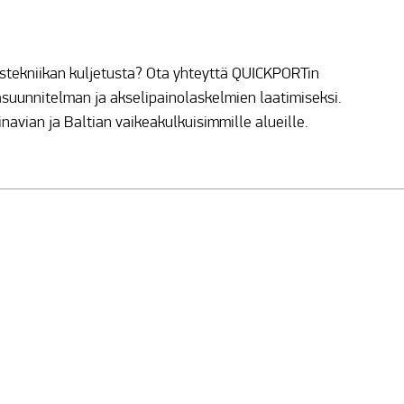
vostekniikan kuljetusta? Ota yhteyttä QUICKPORTin
kasuunnitelman ja akselipainolaskelmien laatimiseksi.
avian ja Baltian vaikeakulkuisimmille alueille.