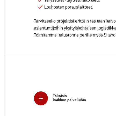
Täryseulat (lajittelulaitokset);
Louhosten porauslaitteet.
Tarvitseeko projektisi erittäin raskaan kai
asiantuntijoihin yksityiskohtaisen logistiik
Toimitamme kalustonne perille myös Skandin
Takaisin
kaikkiin palveluihin