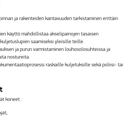
:
npinnan ja rakenteiden kantavuuden tarkistaminen erittäin
ien käyttö mahdollistaa akselipainojen tasaisen
kuljetuslupien saamiseksi yleisille teille.
auksen ja purun varmistaminen louhosolosuhteissa ja
ita nostureita.
kumentaatioprosessi raskaille kuljetuksille sekä poliisi- tai
t
ät koneet:
jat;