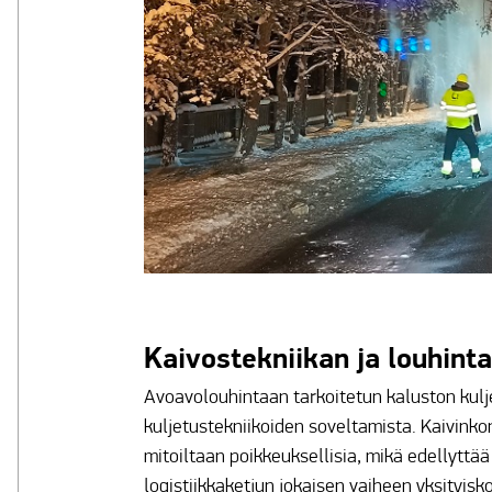
Kaivostekniikan ja louhinta
Avoavolouhintaan tarkoitetun kaluston kulje
kuljetustekniikoiden soveltamista. Kaivinko
mitoiltaan poikkeuksellisia, mikä edellyttä
logistiikkaketjun jokaisen vaiheen yksityisk