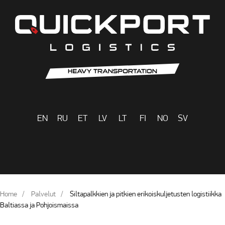
EN
RU
ET
LV
LT
FI
NO
SV
Home
Palvelut
Siltapalkkien ja pitkien erikoiskuljetusten logistiikka
Baltiassa ja Pohjoismaissa