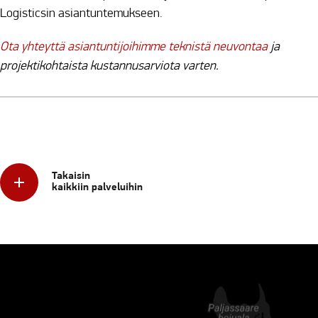
Logisticsin asiantuntemukseen.
Ota yhteyttä asiantuntijoihimme teknistä neuvontaa
ja
projektikohtaista kustannusarviota varten.
Takaisin
kaikkiin palveluihin