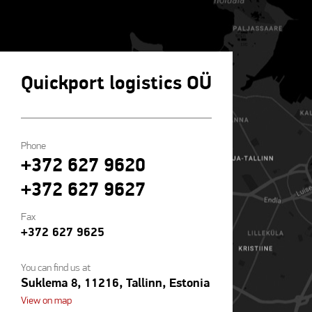
Quickport logistics OÜ
Phone
+372 627 9620
+372 627 9627
Fax
+372 627 9625
You can find us at
Suklema 8, 11216, Tallinn, Estonia
View on map