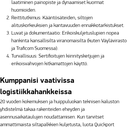
laatiminen painopiste ja dynaamiset kuormat
huomioiden.
Reittitutkimus: Kääntösäteiden, siltojen
alituskorkeuksien ja kantavuuden ennakkotarkistukset.
Luvat ja dokumentaatio: Erikoiskuljetuslupien nopea
hankinta kansallisilta viranomaisilta (kuten Väylävirasto
ja Traficom Suomessa).
Turvallisuus: Sertifioitujen kiinnitysketjujen ja
erikoisvahvojen kitkamattojen käyttö.
Kumppanisi vaativissa
logistiikkahankkeissa
20 vuoden kokemuksen ja huippuluokan teknisen kaluston
yhdistelmä takaa rakenteiden eheyden ja
asennusaikataulujen noudattamisen. Kun tarvitset
ammattimaista siltapalkkien kuljetusta, luota Quickport