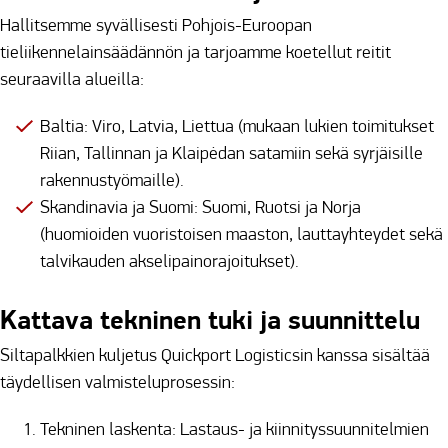
Hallitsemme syvällisesti Pohjois-Euroopan
tieliikennelainsäädännön ja tarjoamme koetellut reitit
seuraavilla alueilla:
Baltia: Viro, Latvia, Liettua (mukaan lukien toimitukset
Riian, Tallinnan ja Klaipėdan satamiin sekä syrjäisille
rakennustyömaille).
Skandinavia ja Suomi: Suomi, Ruotsi ja Norja
(huomioiden vuoristoisen maaston, lauttayhteydet sekä
talvikauden akselipainorajoitukset).
Kattava tekninen tuki ja suunnittelu
Siltapalkkien kuljetus Quickport Logisticsin kanssa sisältää
täydellisen valmisteluprosessin:
Tekninen laskenta: Lastaus- ja kiinnityssuunnitelmien