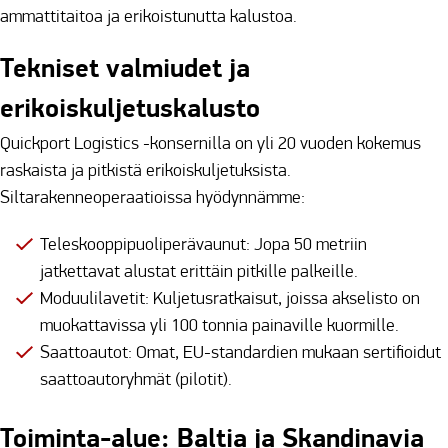
ammattitaitoa ja erikoistunutta kalustoa.
Tekniset valmiudet ja
erikoiskuljetuskalusto
Quickport Logistics -konsernilla on yli 20 vuoden kokemus
raskaista ja pitkistä erikoiskuljetuksista.
Siltarakenneoperaatioissa hyödynnämme:
Teleskooppipuoliperävaunut: Jopa 50 metriin
jatkettavat alustat erittäin pitkille palkeille.
Moduulilavetit: Kuljetusratkaisut, joissa akselisto on
muokattavissa yli 100 tonnia painaville kuormille.
Saattoautot: Omat, EU-standardien mukaan sertifioidut
saattoautoryhmät (pilotit).
Toiminta-alue: Baltia ja Skandinavia