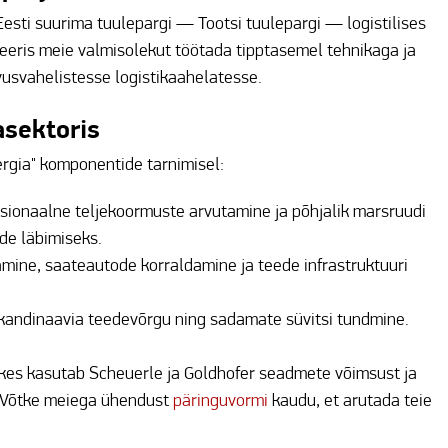
sti suurima tuulepargi — Tootsi tuulepargi — logistilises
reeris meie valmisolekut töötada tipptasemel tehnikaga ja
usvahelistesse logistikaahelatesse.
sektoris
ergia" komponentide tarnimisel:
ssionaalne teljekoormuste arvutamine ja põhjalik marsruudi
de läbimiseks.
amine, saateautode korraldamine ja teede infrastruktuuri
Skandinaavia teedevõrgu ning sadamate süvitsi tundmine.
kes kasutab Scheuerle ja Goldhofer seadmete võimsust ja
s. Võtke meiega ühendust
päringuvormi
kaudu, et arutada teie