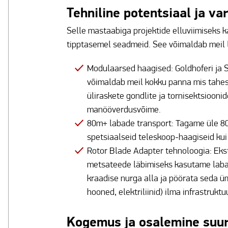
Tehniline potentsiaal ja va
Selle mastaabiga projektide elluviimiseks
tipptasemel seadmeid. See võimaldab meil
Modulaarsed haagised: Goldhoferi ja 
võimaldab meil kokku panna mis tahes 
üliraskete gondlite ja tornisektsioonid
manööverdusvõime.
80m+ labade transport: Tagame üle 80
spetsiaalseid teleskoop-haagiseid ku
Rotor Blade Adapter tehnoloogia: Ekst
metsateede läbimiseks kasutame laba-
kraadise nurga alla ja pöörata seda ü
hooned, elektriliinid) ilma infrastruk
Kogemus ja osalemine suur