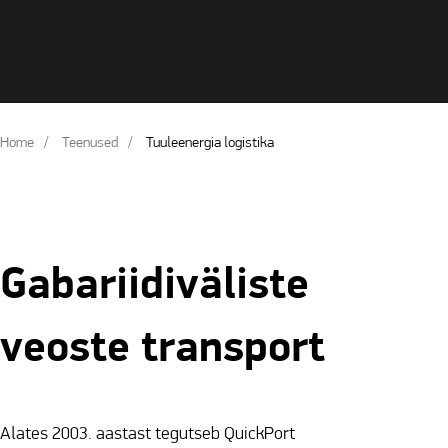
Home
Teenused
Tuuleenergia logistika
Gabariidiväliste
veoste transport
Alates 2003. aastast tegutseb QuickPort