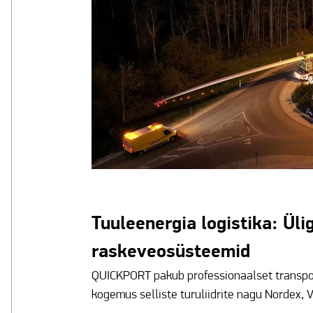
Tuuleenergia logistika: Üli
raskeveosüsteemid
QUICKPORT pakub professionaalset transpord
kogemus selliste turuliidrite nagu Nordex,