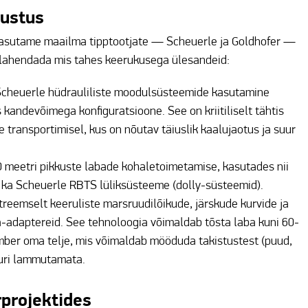
rustus
 kasutame maailma tipptootjate — Scheuerle ja Goldhofer —
 lahendada mis tahes keerukusega ülesandeid:
Scheuerle hüdrauliliste moodulsüsteemide kasutamine
kandevõimega konfiguratsioone. See on kriitiliselt tähtis
e transportimisel, kus on nõutav täiuslik kaalujaotus ja suur
 meetri pikkuste labade kohaletoimetamise, kasutades nii
i ka Scheuerle RBTS lüliksüsteeme (dolly-süsteemid).
reemselt keeruliste marsruudilõikude, järskude kurvide ja
adaptereid. See tehnoloogia võimaldab tõsta laba kuni 60-
mber oma telje, mis võimaldab mööduda takistustest (puud,
tuuri lammutamata.
projektides