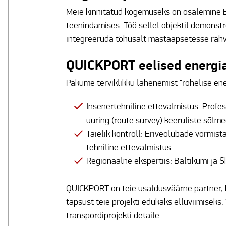
Meie kinnitatud kogemuseks on osalemine Ee
teenindamises. Töö sellel objektil demonst
integreeruda tõhusalt mastaapsetesse rahv
QUICKPORT eelised energia
Pakume terviklikku lähenemist "rohelise en
Insenertehniline ettevalmistus: Profe
uuring (route survey) keeruliste sõlme
Täielik kontroll: Eriveolubade vormist
tehniline ettevalmistus.
Regionaalne ekspertiis: Baltikumi ja 
QUICKPORT on teie usaldusväärne partner, 
täpsust teie projekti edukaks elluviimisek
transpordiprojekti detaile.