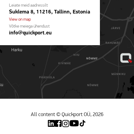
Leiate meid aadressilt
Suklema 8, 11216, Tallinn, Estonia
View on map
Võtke meiega ühendust
info@quickport.eu
All content © Quickport OÜ, 2026