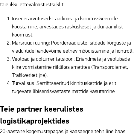
täielikku ettevalmistustsüklit:
Insenerarvutused: Laadimis- ja kinnitusskeemide
koostamine, arvestades raskuskeset ja dünaamilist
koormust.
Marsruudi uuring: Pöörderaadiuste, sildade kõrguste ja
viaduktide kandevõime eelnev mõõdistamine ja kontroll.
Veoload ja dokumentatsioon: Eriandmete ja veolubade
kiire vormistamine riiklikes ametites (Transpordiamet,
Trafikverket jne).
Turvalisus: Sertifitseeritud kinnituskettide ja eriti
tugevate libisemisvastaste mattide kasutamine.
Teie partner keerulistes
logistikaprojektides
20-aastane kogemustepagas ja kaasaegne tehniline baas