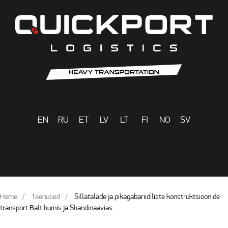
EN
RU
ET
LV
LT
FI
NO
SV
Home
Teenused
Sillatalade ja pikagabariidiliste konstruktsioonide
transport Baltikumis ja Skandinaavias