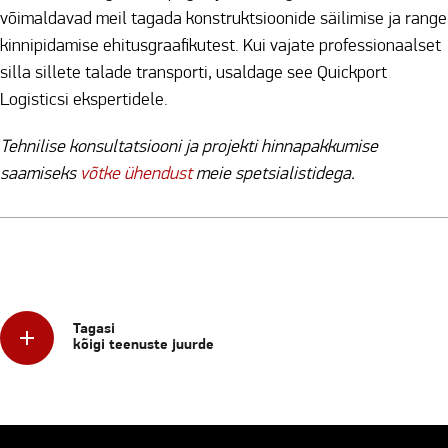
võimaldavad meil tagada konstruktsioonide säilimise ja range
kinnipidamise ehitusgraafikutest. Kui vajate professionaalset
silla sillete talade transporti, usaldage see Quickport
Logisticsi ekspertidele.
Tehnilise konsultatsiooni ja projekti hinnapakkumise
saamiseks
võtke ühendust
meie spetsialistidega.
Tagasi
kõigi teenuste juurde