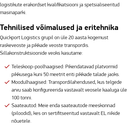
logistikute erakordset kvalifikatsiooni ja spetsialiseeritud
masinaparki.
Tehnilised võimalused ja eritehnika
Quickport Logistics grupil on üle 20 aasta kogemust
raskeveoste ja pikkade veoste transpordis.
Sillakonstruktsioonide veoks kasutame:
Teleskoop-poolhaagised: Pikendatavad platvormid
pikkusega kuni 50 meetrit eriti pikkade talade jaoks.
Moodulhaagised: Transpordilahendused, kus telgede
arvu saab konfigureerida vastavalt veosele kaaluga üle
100 tonni.
Saateautod: Meie enda saateautode meeskonnad
(piloodid), kes on sertifitseeritud vastavalt EL riikide
nõuetele.