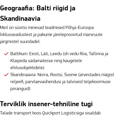
Geograafia: Balti riigid ja
Skandinaavia
Meil on süvitsi minevad teadmised Põhja-Euroopa
liiklusseadustest ja pakume järeleproovitud marsruute
järgmistel suundadel:
Baltikum: Eesti, Läti, Leedu (sh vedu Riia, Tallinna ja
Klaipėda sadamatesse ning kaugetele
ehitusobjektidele).
Skandinaavia: Norra, Rootsi, Soome (arvestades mägist
reljeefi, parvlaevaühendusi ja talviseid teljekoormuse
piiranguid).
Terviklik insener-tehniline tugi
Talade transport koos Quickport Logisticsiga sisaldab